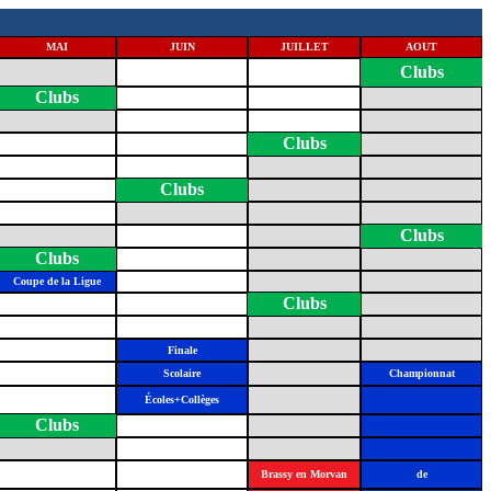
MAI
JUIN
JUILLET
AOUT
Clubs
Clubs
Clubs
Clubs
Clubs
Clubs
Coupe de la Ligue
Clubs
Finale
Scolaire
Championnat
Écoles+Collèges
Clubs
Brassy en Morvan
de