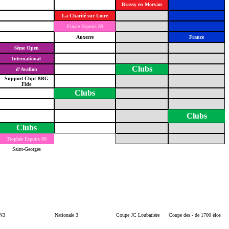
Brassy en Morvan
La Charité sur Loire
Finale Espoirs 89
Auxerre
France
6ème Open
International
Clubs
d'Avallon
Support Chpt BRG
Fide
Clubs
Clubs
Clubs
Trophée Espoirs 89
Saint-Georges
N3
Nationale 3
Coupe JC Loubatière
Coupe des - de 1700 élos