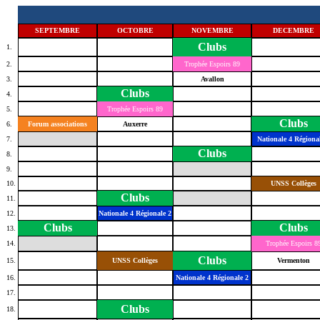
SEPTEMBRE
OCTOBRE
NOVEMBRE
DECEMBRE
Clubs
1.
2.
Trophée Espoirs 89
3.
Avallon
Clubs
4.
5.
Trophée Espoirs 89
Clubs
6.
Forum associations
Auxerre
7.
Nationale 4 Régiona
Clubs
8.
9.
10.
UNSS Collèges
Clubs
11.
12.
Nationale 4 Régionale 2
Clubs
Clubs
13.
14.
Trophée Espoirs 8
Clubs
15.
UNSS Collèges
Vermenton
16.
Nationale 4 Régionale 2
17.
Clubs
18.