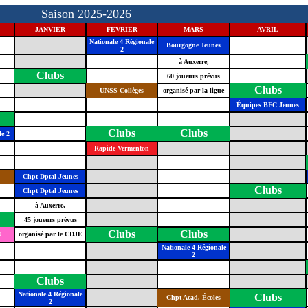
Saison 2025-2026
JANVIER
FEVRIER
MARS
AVRIL
Nationale 4 Régionale
Bourgogne Jeunes
2
à Auxerre,
Clubs
60 joueurs prévus
Clubs
UNSS Collèges
organisé par la ligue
Équipes BFC Jeunes
Clubs
Clubs
le 2
Rapide Vermenton
Chpt Dptal Jeunes
Clubs
Chpt Dptal Jeunes
à Auxerre,
45 joueurs prévus
Clubs
Clubs
9
organisé par le CDJE
Nationale 4 Régionale
2
Clubs
Nationale 4 Régionale
Clubs
Chpt Acad. Écoles
2