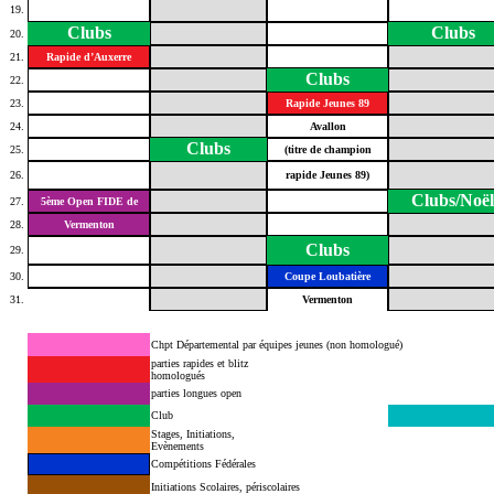
19.
Clubs
Clubs
20.
21.
Rapide d’Auxerre
Clubs
22.
23.
Rapide Jeunes 89
24.
Avallon
Clubs
25.
(titre de champion
26.
rapide Jeunes 89)
Clubs/Noël
27.
5ème Open FIDE de
28.
Vermenton
Clubs
29.
30.
Coupe Loubatière
31.
Vermenton
Chpt Départemental par équipes jeunes (non homologué)
parties rapides et blitz
homologués
parties longues open
Club
Stages, Initiations,
Evènements
Compétitions Fédérales
Initiations Scolaires, périscolaires