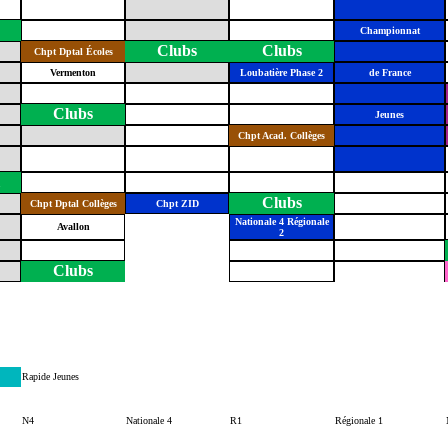
Championnat
Clubs
Clubs
Chpt Dptal Écoles
Vermenton
Loubatière Phase 2
de France
Clubs
Jeunes
Chpt Acad. Collèges
Clubs
Chpt Dptal Collèges
Chpt ZID
Nationale 4 Régionale
Avallon
2
Clubs
Rapide Jeunes
N4
Nationale 4
R1
Régionale 1