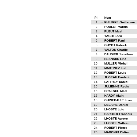
Pl
Nom
1
m
PHILIPPE Guillaume
2
POULET Marius
3
PLEUT Mael
4
YAGHI Leen
5
ROBERT Paul
6
GUYOT Patrick
7
VALTON Charlie
8
DAUDIER Jonathan
9
BESNARD Eric
10
MULLER Michel
11
MARTINEZ Luc
12
ROBERT Louis
13
JUGEAU Frederic
14
LATTREY Daniel
15
JULIENNE Regis
16
BRAESCH Mael
17
HARDY Alain
18
GUINEBAULT Loan
19
DELAIRE Daniel
20
LHOSTE Loic
21
BARBIER Francois
22
LHOSTE Aurore
23
LHOSTE Mathieu
24
ROBERT Pierre
25
MARONAT Didier