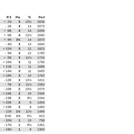
R 5
Pts
Tr.
Perf
+ 2N
5
15½
2636
- 1B
4
14
2075
+ 8B
4
14
2050
+ 6B
4
12½
2060
= 9N
3½
14
1870
- 4N
3
13
1840
+ 15N
3
12
1823
- 3N
3
12
1795
= 5B
3
11½
1710
+ 16N
3
11
1756
+ 21B
3
11
1689
+ 14N
3
11
1665
+ 18N
3
10
1762
- 12B
2
12½
1611
- 7B
2
11½
1583
- 10B
2
10½
1575
+ 24B
2
10
1500
- 13B
2
9½
1544
+ 25B
2
9
1450
+ 23B
2
8
1460
- 11N
1½
11½
1466
EXE
1½
6½
912
- 20N
1
10
758
- 17N
1
9½
1361
- 19N
1
8
1393