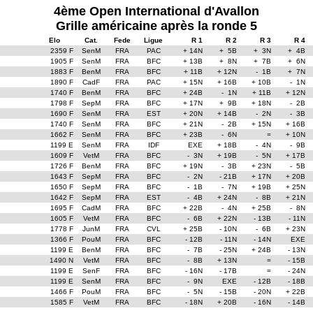
4ème Open International d'Avallon
Grille américaine après la ronde 5
Elo
Cat.
Fede
Ligue
R 1
R 2
R 3
R 4
2359 F
SenM
FRA
PAC
+ 14N
+ 5B
+ 3N
+ 4B
1905 F
SenM
FRA
BFC
+ 13B
+ 8N
+ 7B
+ 6N
1883 F
BenM
FRA
BFC
+ 11B
+ 12N
- 1B
+ 7N
1890 F
CadF
FRA
PAC
+ 15N
+ 16B
+ 10B
- 1N
1740 F
BenM
FRA
BFC
+ 24B
- 1N
+ 11B
+ 12N
1798 F
SepM
FRA
BFC
+ 17N
+ 9B
+ 18N
- 2B
1690 F
SenM
FRA
EST
+ 20N
+ 14B
- 2N
- 3B
1740 F
SenM
FRA
BFC
+ 21N
- 2B
+ 15N
+ 16B
1662 F
SenM
FRA
BFC
+ 23B
- 6N
=
+ 10N
1199 E
SenM
FRA
IDF
EXE
+ 18B
- 4N
- 9B
1609 F
VetM
FRA
BFC
- 3N
+ 19B
- 5N
+ 17B
1726 F
BenM
FRA
BFC
+ 19N
- 3B
+ 23N
- 5B
1643 F
SepM
FRA
BFC
- 2N
- 21B
+ 17N
+ 20B
1650 F
SepM
FRA
BFC
- 1B
- 7N
+ 19B
+ 25N
1642 F
SepM
FRA
EST
- 4B
+ 24N
- 8B
+ 21N
1695 F
CadM
FRA
BFC
+ 22B
- 4N
+ 25B
- 8N
1605 F
VetM
FRA
BFC
- 6B
+ 22N
- 13B
- 11N
1778 F
JunM
FRA
CVL
+ 25B
- 10N
- 6B
+ 23N
1366 F
PouM
FRA
BFC
- 12B
- 11N
- 14N
EXE
1199 E
BenM
FRA
BFC
- 7B
- 25N
+ 24B
- 13N
1490 N
VetM
FRA
BFC
- 8B
+ 13N
=
- 15B
1199 E
SenF
FRA
BFC
- 16N
- 17B
=
- 24N
1199 E
SenM
FRA
BFC
- 9N
EXE
- 12B
- 18B
1466 F
PouM
FRA
BFC
- 5N
- 15B
- 20N
+ 22B
1585 F
VetM
FRA
BFC
- 18N
+ 20B
- 16N
- 14B