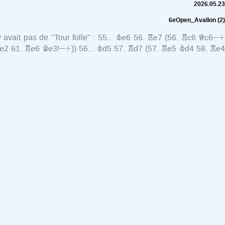
2026.05.23
6eOpen_Avallon
(2)
»
'y avait pas de "Tour folle" :
55...
Ke6
56.
Re7
(
56.
Rc6
Qc6
»+
e2
61.
Re6
Be3!
)
)
56...
Kd5
57.
Rd7
(
57.
Re5
Kd4
58.
Re4