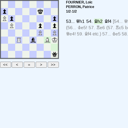
FOURNIER, Loïc
PERRON, Patrice
1/2-1/2
53...
Qh1
54.
Bh2
Bf4
[
54...
Q
(
56...
Ke5!
57.
Re6
(
57.
Rc5
b
Qe4!
59.
Bf4
etc.
)
57...
Ke5
58