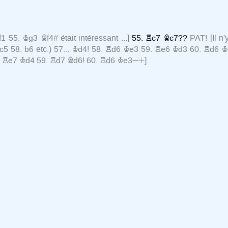
f1
55.
Kg3
Bf4#
était intéressant ...
]
55.
Rc7
Bc7??
PAT!
[
Il n
c5
58.
b6
etc.
)
57...
Kd4!
58.
Rd6
Ke3
59.
Re6
Kd3
60.
Rd6
K
»+
.
Re7
Kd4
59.
Rd7
Bd6!
60.
Rd6
Ke3
]